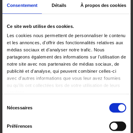
s’agit également de fournir un service rapide et fiable.
Consentement
Détails
À propos des cookies
N’hésitez donc pas à contacter le magasin où vous avez
acheté votre fauteuil roulant si vous avez des questions
ou des préoccupations. Ensemble, nous travaillerons
Ce site web utilise des cookies.
pour que votre fauteuil roulant électrique demeure un
Les cookies nous permettent de personnaliser le contenu
partenaire fiable dans votre vie active et indépendante.
et les annonces, d'offrir des fonctionnalités relatives aux
médias sociaux et d'analyser notre trafic. Nous
Retrouvez nos coordonnées ici.
partageons également des informations sur l'utilisation de
notre site avec nos partenaires de médias sociaux, de
COMMENT NOUS TRAVAILLONS SUR LES
publicité et d'analyse, qui peuvent combiner celles-ci
QUESTIONS ENVIRONNEMENTALES
avec d'autres informations que vous leur avez fournies
ou qu'ils ont collectées lors de votre utilisation de leurs
Chez Eloflex, nous prenons notre responsabilité envers
services.
l’environnement avec le plus grand sérieux. Nous nous
efforçons constamment de minimiser l’empreinte
Sélection
Nécessaires
climatique de nos fauteuils roulants électriques en nous
du
concentrant sur le développement durable, les pratiques
consentement
de transport durables et en réduisant les émissions de
Préférences
gaz à effet de serre lorsque cela est possible.