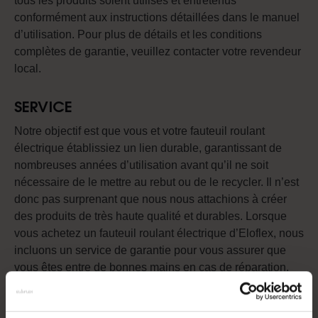
tous les produits soient utilisés et entretenus
conformément aux instructions détaillées dans le manuel
d’utilisation. Pour plus de détails et les conditions
complètes de garantie, veuillez contacter votre revendeur
local.
SERVICE
Notre objectif est que vous et votre fauteuil roulant
électrique établissiez un lien durable, garantissant de
nombreuses années d’utilisation avant qu’il ne soit
nécessaire de le mettre au rebut ou de le recycler. Il n’est
donc pas surprenant que nous nous attachions à créer
des produits de très haute qualité et durables. Lorsque
vous achetez un fauteuil roulant électrique d’Eloflex, nous
incluons un service de garantie pour vous assurer que
vous êtes entre de bonnes mains en cas de réparation.
Car, nous comprenons également qu’il ne s’agit pas
seulement d’offrir les meilleurs produits du marché, il