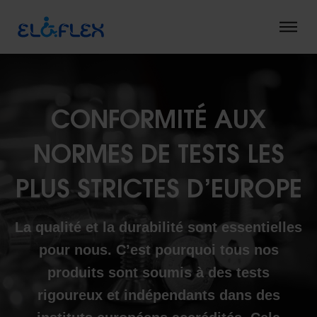
Välkommen till betaversionen för Eloflex nya hemsida. Skicka
gärna synpunkter på adressen
info@eloflex.se
.
Slideshow Items
CONFORMITÉ AUX
NORMES DE TESTS LES
PLUS STRICTES D’EUROPE
La qualité et la durabilité sont essentielles
pour nous. C’est pourquoi tous nos
produits sont soumis à des tests
rigoureux et indépendants dans des